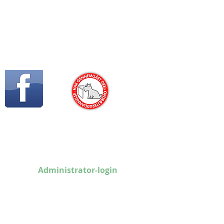
ind os på Facebook
DKK-uddannet opdrætter
Administrator-login