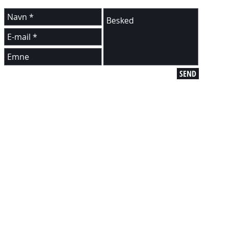
F
SEND