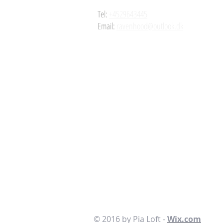
Tel:
+4529643445
Email:
ravenhood@outlook.dk
v/Mette Grüner Vindfeldt
Frederikssundsvej 380
3310 Ølsted
© 2016 by Pia Loft -
Wix.com