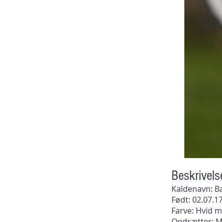
Beskrivels
Kaldenavn: B
Født: 02.07.1
Farve: Hvid m
Opdrætter: M