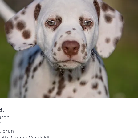
e:
aron
7
. brun
ette Grüner Vindfeldt